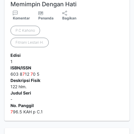
Memimpin Dengan Hati
Komentar
Penanda
Bagikan
P.C Kahono
Fitriani Lestari H.
Edisi
1
ISBN/ISSN
603 8
7
12
7
0 5
Deskripsi Fisik
122 hlm.
Judul Seri
-
No. Panggil
7
96.5 KAH p C.1