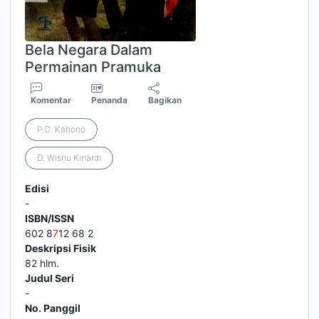
Bela Negara Dalam
Permainan Pramuka
Komentar
Penanda
Bagikan
P.C. Kahono
D. Wisnu Kinardi
Edisi
-
ISBN/ISSN
602 8
7
12 68 2
Deskripsi Fisik
82 hlm.
Judul Seri
-
No. Panggil