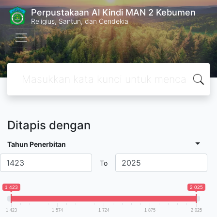
Perpustakaan Al Kindi MAN 2 Kebumen
Religius, Santun, dan Cendekia
Ditapis dengan
Tahun Penerbitan
To
1 423
2 025
1 423
1 574
1 724
1 875
2 025