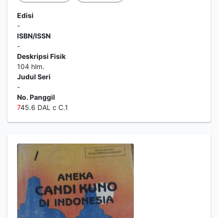
Edisi
-
ISBN/ISSN
-
Deskripsi Fisik
104 hlm.
Judul Seri
-
No. Panggil
7
45.6 DAL c C.1