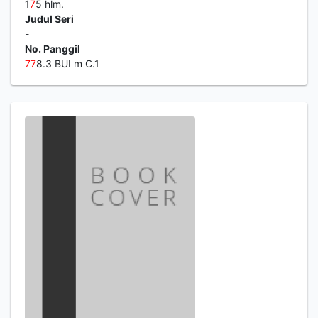
1
7
5 hlm.
Judul Seri
-
No. Panggil
7
7
8.3 BUI m C.1