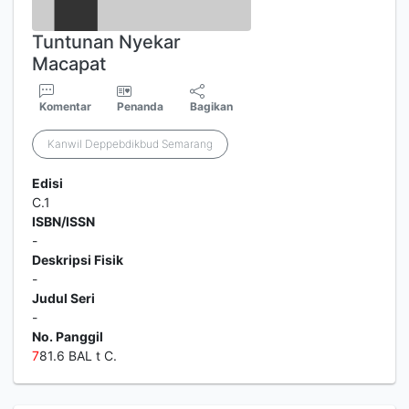
Tuntunan Nyekar
Macapat
Komentar
Penanda
Bagikan
Kanwil Deppebdikbud Semarang
Edisi
C.1
ISBN/ISSN
-
Deskripsi Fisik
-
Judul Seri
-
No. Panggil
7
81.6 BAL t C.