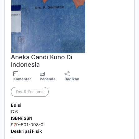
Aneka Candi Kuno Di
Indonesia
Komentar
Penanda
Bagikan
Drs. R. Soetarno
Edisi
C.6
ISBN/ISSN
9
7
9-501-098-0
Deskripsi Fisik
-