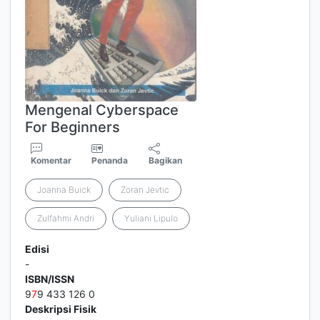
Mengenal Cyberspace
For Beginners
Komentar
Penanda
Bagikan
Joanna Buick
Zoran Jevtic
Zulfahmi Andri
Yuliani Lipulo
Edisi
-
ISBN/ISSN
9
7
9 433 126 0
Deskripsi Fisik