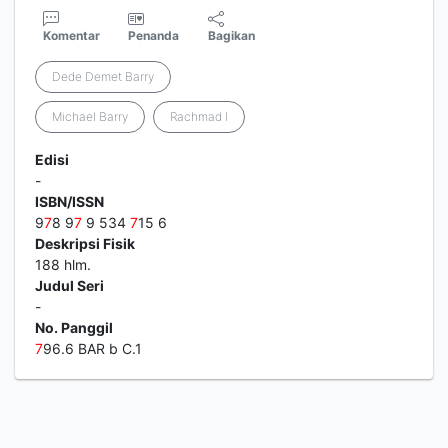
Komentar
Penanda
Bagikan
Dede Demet Barry
Michael Barry
Rachmad I
Edisi
-
ISBN/ISSN
9
7
8 9
7
9 534
7
15 6
Deskripsi Fisik
188 hlm.
Judul Seri
-
No. Panggil
7
96.6 BAR b C.1
1
2
3
4
5
Berikutnya
Hal. Akhir