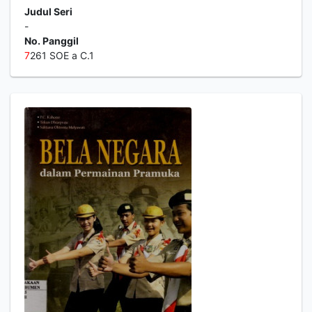
Judul Seri
-
No. Panggil
7
261 SOE a C.1