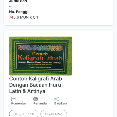
Judul Seri
-
No. Panggil
7
45.6 MUN k C.1
Contoh Kaligrafi Arab
Dengan Bacaan Huruf
Latin & Artinya
Komentar
Penanda
Bagikan
Dalil, M. Faqih
M. Abi Tofan