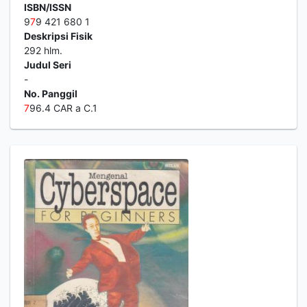
ISBN/ISSN
9
7
9 421 680 1
Deskripsi Fisik
292 hlm.
Judul Seri
-
No. Panggil
7
96.4 CAR a C.1