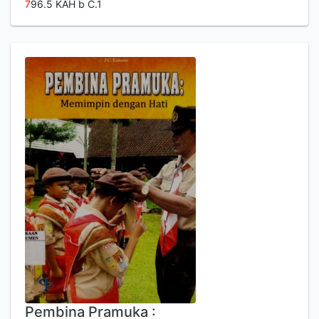
7
96.5 KAH b C.1
Pembina Pramuka :