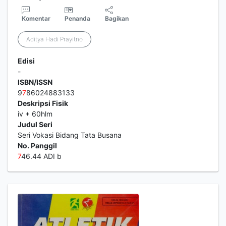
Komentar
Penanda
Bagikan
Aditya Hadi Prayitno
Edisi
-
ISBN/ISSN
9
7
86024883133
Deskripsi Fisik
iv + 60hlm
Judul Seri
Seri Vokasi Bidang Tata Busana
No. Panggil
7
46.44 ADI b