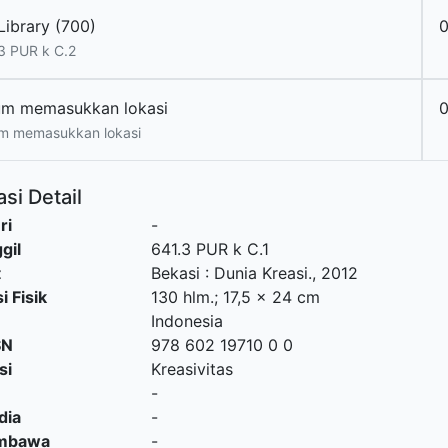
Library (700)
0
3 PUR k C.2
um memasukkan lokasi
m memasukkan lokasi
si Detail
ri
-
gil
641.3 PUR k C.1
t
Bekasi
:
Dunia Kreasi
.,
2012
i Fisik
130 hlm.; 17,5 x 24 cm
Indonesia
SN
978 602 19710 0 0
si
Kreasivitas
-
dia
-
embawa
-