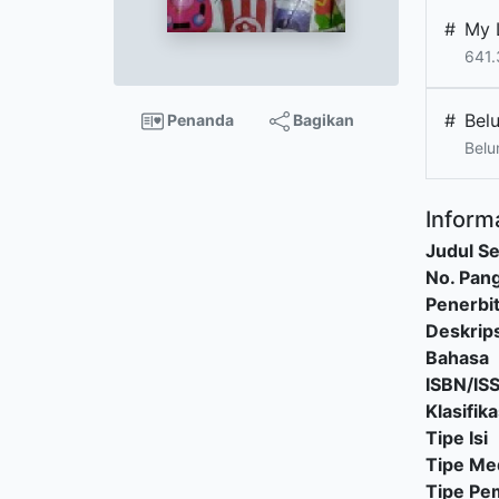
#
My 
641.
#
Bel
Penanda
Bagikan
Belu
Informa
Judul Se
No. Pang
Penerbi
Deskrips
Bahasa
ISBN/IS
Klasifika
Tipe Isi
Tipe Me
Tipe P