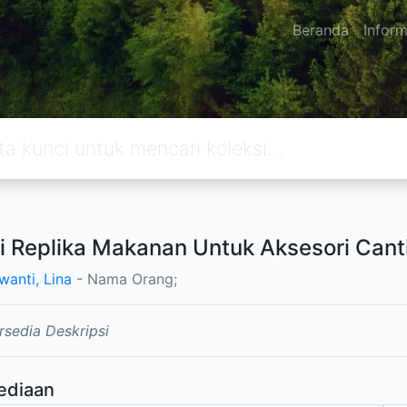
Beranda
Inform
i Replika Makanan Untuk Aksesori Cant
wanti, Lina
- Nama Orang;
rsedia Deskripsi
ediaan