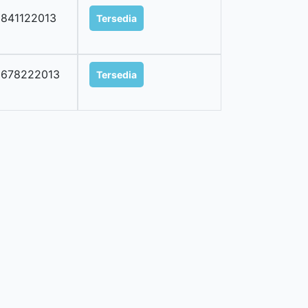
841122013
Tersedia
0678222013
Tersedia