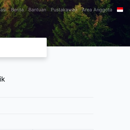
asi
Berita
Bantuan
Pustakawan
Area Anggota
ik